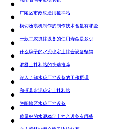
广陵区市政改造用搅拌站
模切压痕机制作的制作技术含量有哪些
一般二灰搅拌设备的使用寿命是多少
什么牌子的水泥稳定土拌合设备畅销
混凝土拌和站的挑选推荐
深入了解水稳厂拌设备的工作原理
和硕县水泥稳定土拌和站
资阳地区水稳厂拌设备
质量好的水泥稳定土拌合设备有哪些