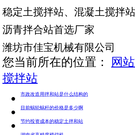
稳定土搅拌站、混凝土搅拌
沥青拌合站首选厂家
潍坊市佳宝机械有限公司
您当前所在的位置：
网站
搅拌站
市政改造用拌和站是什么结构的
目前蜗轮蜗杆的价格是多少啊
节约投资成本的稳定土拌和站
湖南省高精度模切机